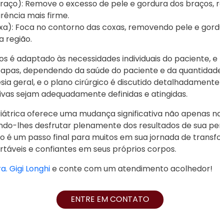
e Braço): Remove o excesso de pele e gordura dos braços
rência mais firme.
Coxa): Foca no contorno das coxas, removendo pele e gor
a região.
é adaptado às necessidades individuais do paciente, e 
etapas, dependendo da saúde do paciente e da quantidade
esia geral, e o plano cirúrgico é discutido detalhadamente
ivas sejam adequadamente definidas e atingidas.
iátrica oferece uma mudança significativa não apenas n
indo-lhes desfrutar plenamente dos resultados de sua p
o é um passo final para muitos em sua jornada de trans
rtáveis e confiantes em seus próprios corpos.
a. Gigi Longhi
e conte com um atendimento acolhedor!
ENTRE EM CONTATO