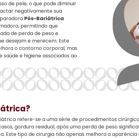
o de pele, o que pode diminuir
mpactar negativamente sua
reparadora
Pós-Bariátrica
madora, permitindo que
nada de perda de peso e
ue desejam e merecem. Este
hora o contorno corporal, mas
 saúde e higiene associados ao
iátrica?
iátrica refere-se a uma série de procedimentos cirúrgic
casos, gordura residual, após uma perda de peso signific
rica. Este tipo de cirurgia não apenas melhora a aparênc