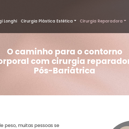
gi Longhi
Cirurgia Plástica Estética
Cirurgia Reparadora
O caminho para o contorno
orporal com cirurgia reparado
Pós-Bariátrica
de peso, muitas pessoas se