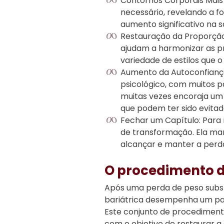
Contornos Corporais Mais 
necessário, revelando a f
aumento significativo na s
Restauração da Proporção 
ajudam a harmonizar as p
variedade de estilos que 
Aumento da Autoconfiança
psicológico, com muitos 
muitas vezes encoraja um 
que podem ter sido evita
Fechar um Capítulo: Para 
de transformação. Ela ma
alcançar e manter a perd
O procedimento d
Após uma perda de peso substa
bariátrica desempenha um pap
Este conjunto de procedimento
com o objetivo de restaurar a 