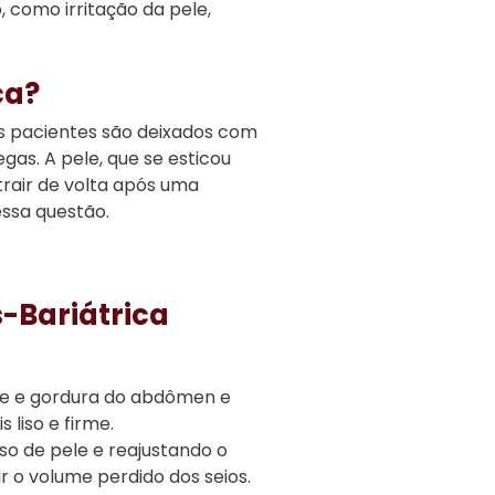
 como irritação da pele,
ca?
os pacientes são deixados com
gas. A pele, que se esticou
trair de volta após uma
essa questão.
-Bariátrica
le e gordura do abdômen e
liso e firme.
so de pele e reajustando o
 o volume perdido dos seios.