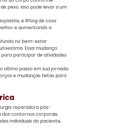
torno do corpo conforme
de peso. Isso pode levar a um
lastia, e lifting de coxa
melhor e aumentando a
rofundo no bem-estar
autoestima. Essa mudança
para participar de atividades
 o último passo em sua jornada
orços e mudanças feitas para
rica
irurgia reparadora pós-
 dos contornos corporais.
es individuais do paciente,