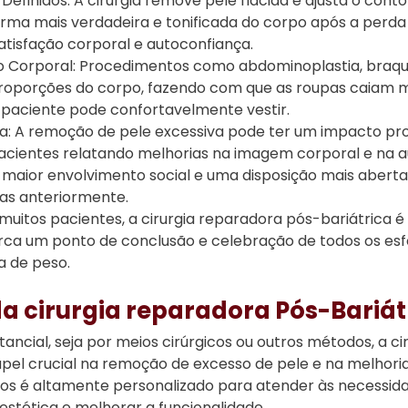
Definidos: A cirurgia remove pele flácida e ajusta o con
orma mais verdadeira e tonificada do corpo após a perda 
atisfação corporal e autoconfiança.
Corporal: Procedimentos como abdominoplastia, braquiop
roporções do corpo, fazendo com que as roupas caiam 
o paciente pode confortavelmente vestir.
: A remoção de pele excessiva pode ter um impacto p
pacientes relatando melhorias na imagem corporal e na 
maior envolvimento social e uma disposição mais aberta 
das anteriormente.
muitos pacientes, a cirurgia reparadora pós-bariátrica é
rca um ponto de conclusão e celebração de todos os esf
a de peso.
a cirurgia reparadora Pós-Bariát
ncial, seja por meios cirúrgicos ou outros métodos, a c
el crucial na remoção de excesso de pele e na melhoria
s é altamente personalizado para atender às necessidad
estética e melhorar a funcionalidade.