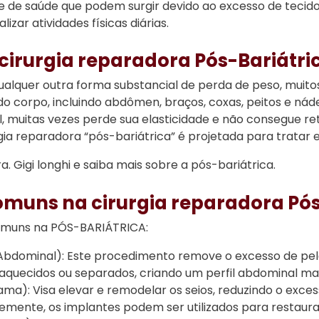
e de saúde que podem surgir devido ao excesso de tecido,
izar atividades físicas diárias.
cirurgia reparadora Pós-Bariátri
 qualquer outra forma substancial de perda de peso, muit
do corpo, incluindo abdômen, braços, coxas, peitos e náde
 muitas vezes perde sua elasticidade e não consegue re
gia reparadora “pós-bariátrica” é projetada para tratar 
 Gigi longhi e saiba mais sobre a pós-bariátrica.
muns na cirurgia reparadora Pós
omuns na PÓS-BARIÁTRICA:
 Abdominal): Este procedimento remove o excesso de pe
aquecidos ou separados, criando um perfil abdominal mais 
ama): Visa elevar e remodelar os seios, reduzindo o exces
mente, os implantes podem ser utilizados para restaurar