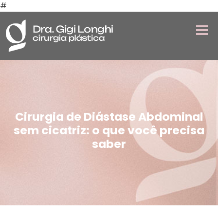
#
Cirurgia de Diástase Abdominal
sem cicatriz: o que você precisa
saber